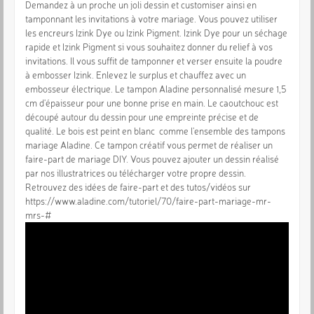
Demandez à un proche un joli dessin et customiser ainsi en
tamponnant les invitations à votre mariage. Vous pouvez utiliser
les encreurs Izink Dye ou Izink Pigment. Izink Dye pour un séchage
rapide et Izink Pigment si vous souhaitez donner du relief à vos
invitations. Il vous suffit de tamponner et verser ensuite la poudre
à embosser Izink. Enlevez le surplus et chauffez avec un
embosseur électrique. Le tampon Aladine personnalisé mesure 1,5
cm d'épaisseur pour une bonne prise en main. Le caoutchouc est
découpé autour du dessin pour une empreinte précise et de
qualité. Le bois est peint en blanc comme l'ensemble des tampons
mariage Aladine. Ce tampon créatif vous permet de réaliser un
faire-part de mariage DIY. Vous pouvez ajouter un dessin réalisé
par nos illustratrices ou télécharger votre propre dessin.
Retrouvez des idées de faire-part et des tutos/vidéos sur
https://www.aladine.com/tutoriel/70/faire-part-mariage-mr-
mrs-#