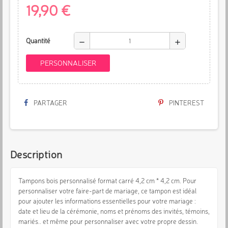
19,90 €
Quantité
remove
add
PERSONNALISER
PARTAGER
PINTEREST
Description
Tampons bois personnalisé format carré 4,2 cm * 4,2 cm. Pour
personnaliser votre faire-part de mariage, ce tampon est idéal
pour ajouter les informations essentielles pour votre mariage :
date et lieu de la cérémonie, noms et prénoms des invités, témoins,
mariés.. et même pour personnaliser avec votre propre dessin.